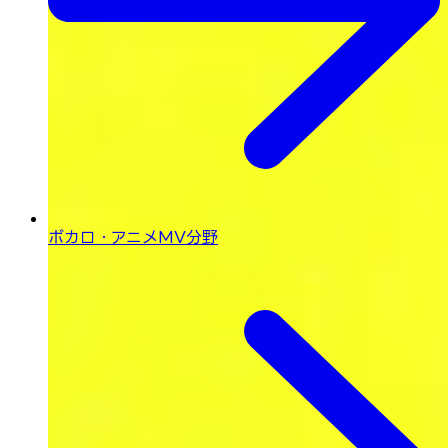
ボカロ・
アニメMV分野