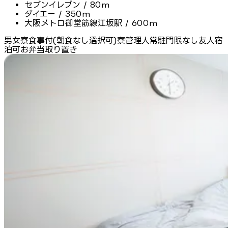
セブンイレブン / 80m
ダイエー / 350m
大阪メトロ御堂筋線江坂駅 / 600m
男女寮
食事付(朝食なし選択可)
寮管理人常駐
門限なし
友人宿
泊可
お弁当取り置き