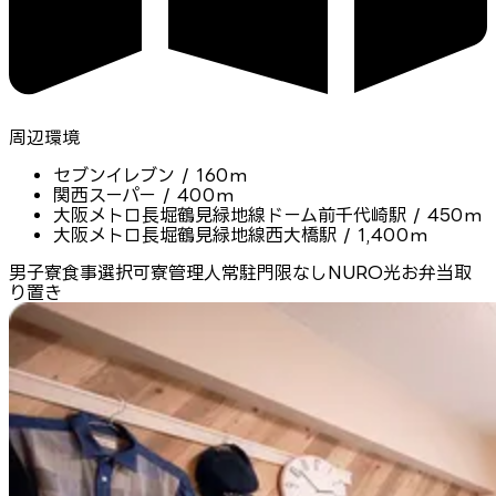
周辺環境
セブンイレブン / 160m
関西スーパー / 400m
大阪メトロ長堀鶴見緑地線ドーム前千代崎駅 / 450m
大阪メトロ長堀鶴見緑地線西大橋駅 / 1,400m
男子寮
食事選択可
寮管理人常駐
門限なし
NURO光
お弁当取
り置き