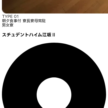
TYPE
01
朝夕食事付 寮長寮母常駐
男女寮
スチュデントハイム江坂Ⅱ