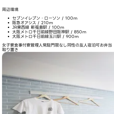
周辺環境
セブンイレブン・ローソン / 100m
阪急オアシス / 210m
JR東西線 新福島駅 / 100m
大阪メトロ千日前線野田阪神駅 / 850m
大阪メトロ千日前線玉川駅 / 900m
女子寮
食事付
寮管理人常駐
門限なし
同性の友人宿泊可
お弁当
取り置き