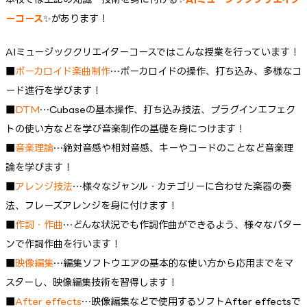
ーコース
✨があります！
AIミュージッククリエイターコースではこんな授業を行っています！
■
ボーカロイド楽曲制作
…ボーカロイドの操作、打ち込み、多様なコ
ード進行を学びます！
■
DTM
…Cubaseの基本操作、打ち込み技法、プラグインエフェク
トの使い方などを学び音楽制作の基礎を身につけます！
■
音楽理論
…絶対音感や相対音感、キーやコードのことなど音楽理
論を学びます！
■
アレンジ技法
…様々なジャンル・カテゴリーに合わせた楽器の奏
法、フレーズアレンジを身に付けます！
■
作詞・作曲
…どんな状況でも作詞作曲ができるよう、様々なパター
ンで作詞作曲を行います！
■
映像編集
…編集ソフトウエアの基本的な使い方から応用までをマ
スターし、映像編集技術を習得します！
■
After effects
…映像編集などで使用するソフトAfter effectsで