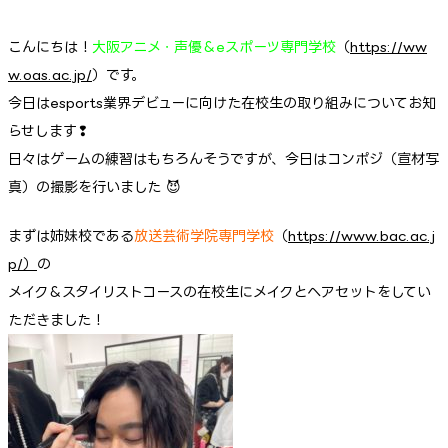
こんにちは！
大阪アニメ・声優＆eスポーツ専門学校
（
https://ww
w.oas.ac.jp/
）です。
今日はesports業界デビューに向けた在校生の取り組みについてお知
らせします❢
日々はゲームの練習はもちろんそうですが、今日はコンポジ（宣材写
真）の撮影を行いました 😈
まずは姉妹校である
放送芸術学院専門学校
（
https://www.bac.ac.j
p/）
の
メイク＆スタイリストコースの在校生にメイクとヘアセットをしてい
ただきました！