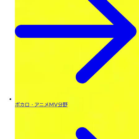
ボカロ・
アニメMV分野