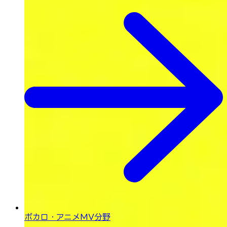
ボカロ・
アニメMV分野