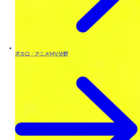
ボカロ・
アニメMV分野