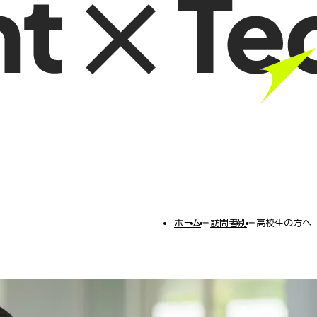
ホーム
−
訪問者別
−
高校生の方へ