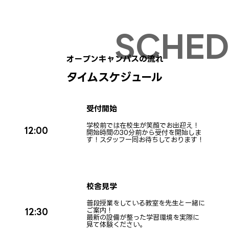
09/22(火・祝)
申し込む
12:00〜
09/27(日)
オープンキャンパスの流れ
申し込む
11:30〜 ※W体験
タイムスケジュール
10/11(日)
申し込む
12:00〜
受付開始
学校前では在校生が笑顔でお出迎え！
12:00
開始時間の30分前から受付を開始しま
10/18(日)
す！スタッフ一同お待ちしております！
申し込む
11:30〜 ※W体験
校舎見学
普段授業をしている教室を先生と一緒に
ご案内！
12:30
最新の設備が整った学習環境を実際に
見て体験ください。