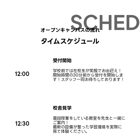
申し込む
12:00〜
09/27(日)
オープンキャンパスの流れ
申し込む
11:30〜 ※W体験
タイムスケジュール
10/11(日)
申し込む
12:00〜
受付開始
学校前では在校生が笑顔でお出迎え！
12:00
開始時間の30分前から受付を開始しま
10/18(日)
す！スタッフ一同お待ちしております！
申し込む
11:30〜 ※W体験
校舎見学
普段授業をしている教室を先生と一緒に
ご案内！
12:30
最新の設備が整った学習環境を実際に
見て体験ください。