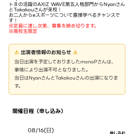
ト８の活躍のAXIZ WAVE第五人格部門からNyanさん
とTakakouさんが来校！
お二人からeスポーツについて直接学べるチャンスで
す！
※定員に達し次第、募集を締め切ります。
※高校生限定
⚠
出演者情報のお知らせ
⚠
当日出演を予定しておりましたmonoPさんは、
事情により出演不可となりました。
当日はNyanさんとTakakouさんの出演になりま
す。
開催日程（申し込み）
08/16(日)
申し込む