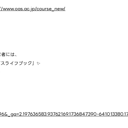
//www.oas.ac.jp/course_new/
求者には、
スライフブック」✨
✨
1596&_ga=2.197636583.93762169.1736847390-641013380.