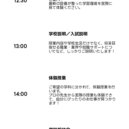
12:30
最新の設備が整った学習環境を実際に
見て体験ください。
10/12(月・祝)
申し込む
12:00〜
学校説明／入試説明
10/18(日)
授業内容や学校生活だけでなく、将来目
申し込む
13:00
11:30〜 ※W体験
指せる職業・業界や就職サポートにつ
いてなど、しっかりご説明いたします！
体験授業
ご希望の学科に分かれて、体験授業を行
います。
14:00
プロの先生から実際の授業も体験でき
て、自分にぴったりのお仕事が見つかり
ます！