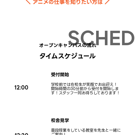
＼ アニメの仕事を知りたい方は ／
申し込む
12:00〜
09/20(日)
申し込む
11:30〜 ※W体験
オープンキャンパスの流れ
09/21(月・祝)
申し込む
タイムスケジュール
12:00〜
受付開始
09/22(火・祝)
申し込む
12:00〜
学校前では在校生が笑顔でお出迎え！
12:00
開始時間の30分前から受付を開始しま
す！スタッフ一同お待ちしております！
09/27(日)
申し込む
11:30〜 ※W体験
校舎見学
10/11(日)
普段授業をしている教室を先生と一緒に
申し込む
12:00〜
ご案内！