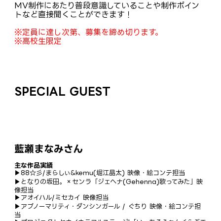
MV制作にあたり普段意識していることや制作ポイン
トなど直接聞くことができます！
※定員に達し次第、募集を締め切ります。
※高校生限定
SPECIAL GUEST
藍瀬まなみさん
主な作品実績
▶︎88☆彡/まらしぃ&kemu(堀江晶太) 映像・絵コンテ担当
▶︎となりの坂田。×センラ「ジェヘナ(Gehenna)歌ってみた」映
像担当
▶︎アオイハル/ミセカイ 映像担当
▶︎アブノーマリティ・ダンシンガール / ぐちり 映像・絵コンテ担
当