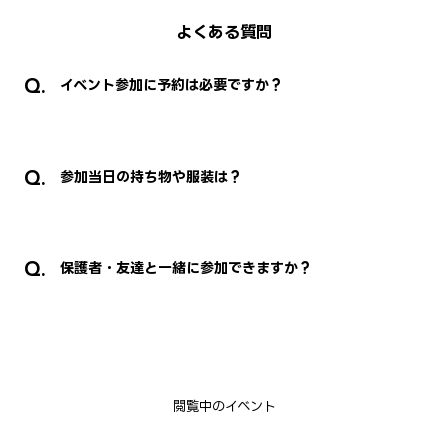
よくある質問
イベント参加に予約は必要ですか？
当日参加でも大丈夫ですが、ご予約いただい
た方がスムーズにご案内できます。
参加当日の持ち物や服装は？
また、イベントによっては定員等がある場合
がありますので、事前にご連絡をいただける
と確実にご参加いただけます。
特に持ち物はありません。服装は私服で大丈
夫です！
保護者・友達と一緒に参加できますか？
お好きな格好でお越しください。
もちろんご参加いただけます！付き添いの方
もご予約の際にお知らせください。
また、お友達も一緒にご参加希望の場合は
別々にご予約いただけますとご来校時の受付
がスムーズになります。
閲覧中のイベント