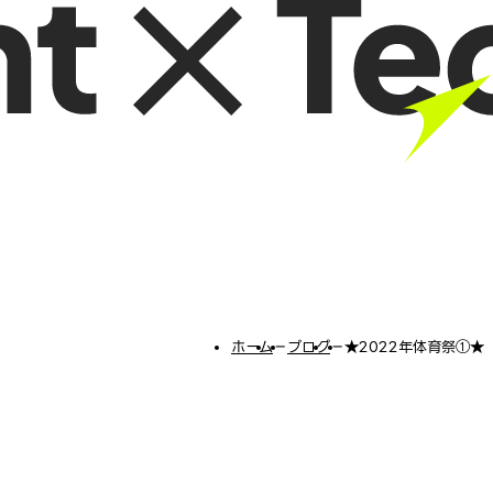
ホーム
−
ブログ
−
★2022年体育祭①★