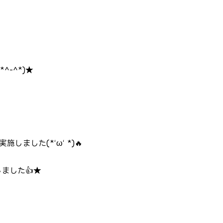
^-^*)★
した(*‘ω‘ *)🔥
ました👍★