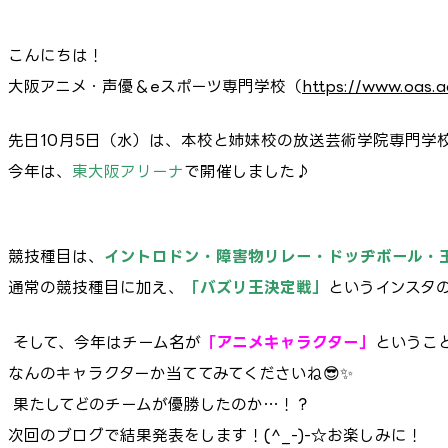
こんにちは！
大阪アニメ・声優＆eスポーツ専門学校（
https://www.oas.a
先日10月5日（水）は、本校と姉妹校の放送芸術学院専門学
今年は、
東大阪アリーナ
で開催しました♪
競技種目は、
イントロドン・障害物リレー・ドッヂボール・
通常の競技種目に加え、
「バズリ王決定戦」
というインスタの
そして、今年はチーム名が
「アニメキャラクター」
というこ
なんのキャラクターか当ててみてくださいね😎✨
果たしてどのチームが優勝したのか…！？
次回のブログで結果発表をします！(^_-)-☆お楽しみに！