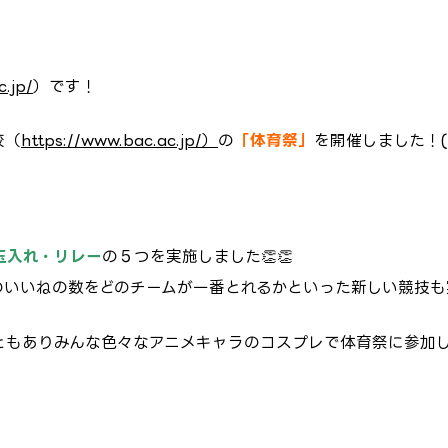
c.jp/
）です！
校（
https://www.bac.ac.jp/）
の
「体育祭」
を開催しました！(*
玉入れ・リレー
の５つを実施しました👏👏
いいねの数をどのチームが一番とれるかといった新しい競技も実施しま
ともありみんな色々なアニメキャラのコスプレで体育祭に参加し